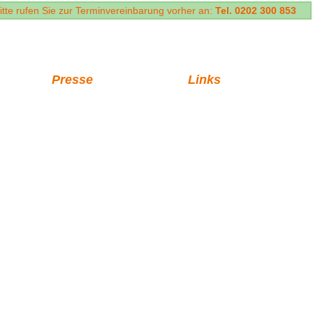
itte rufen Sie zur Terminvereinbarung vorher an:
Tel. 0202 300 853
Presse
Links