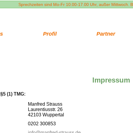
Sprechzeiten sind Mo-Fr 10.00-17.00 Uhr, außer Mittwoch. B
is
Profil
Partner
Impressum
§5 (1) TMG:
Manfred Strauss
Laurentiusstr. 26
42103 Wuppertal
0202 300853
info@manfred-strauss.de