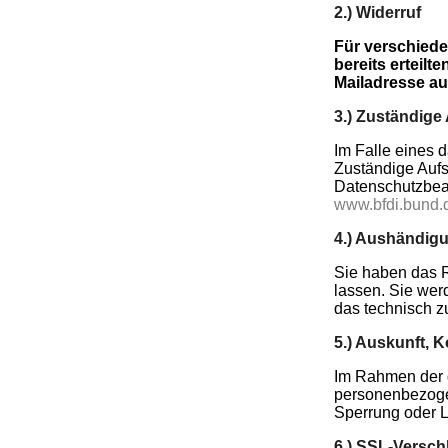
2.) Widerruf
Für verschiede
bereits erteilt
Mailadresse au
3.) Zuständige
Im Falle eines 
Zuständige Aufsi
Datenschutzbeau
www.bfdi.bund.d
4.) Aushändig
Sie haben das R
lassen. Sie werd
das technisch zu
5.) Auskunft, 
Im Rahmen der g
personenbezogen
Sperrung oder L
6.) SSL-Versch