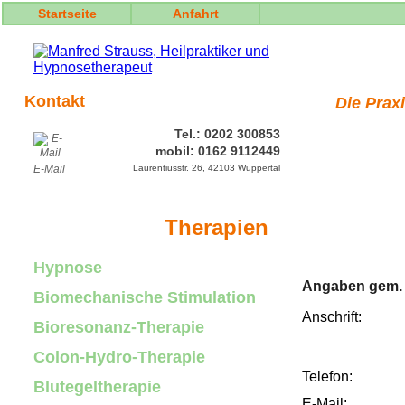
Startseite
Anfahrt
Kontakt
Die Prax
Tel.: 0202 300853
mobil: 0162 9112449
E-Mail
Laurentiusstr. 26, 42103 Wuppertal
Therapien
Hypnose
Angaben gem. 
Biomechanische Stimulation
Anschrift:
Bioresonanz-Therapie
Colon-Hydro-Therapie
Telefon:
Blutegeltherapie
E-Mail: