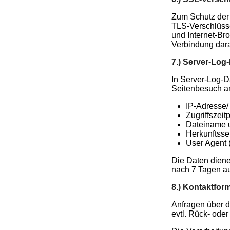
Zum Schutz der 
TLS-Verschlüsse
und Internet-Bro
Verbindung daran
7.) Server-Log
In Server-Log-D
Seitenbesuch an
IP-Adresse
Zugriffszeit
Dateiname u
Herkunftsse
User Agent 
Die Daten diene
nach 7 Tagen au
8.) Kontaktfor
Anfragen über d
evtl. Rück- oder