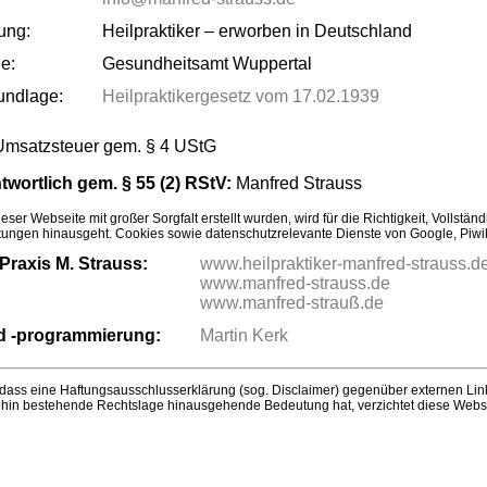
ung:
Heilpraktiker – erworben in Deutschland
e:
Gesundheitsamt Wuppertal
rundlage:
Heilpraktikergesetz vom 17.02.1939
 Umsatzsteuer gem. § 4 UStG
ntwortlich gem. § 55 (2) RStV:
Manfred Strauss
eser Webseite mit großer Sorgfalt erstellt wurden, wird für die Richtigkeit, Vollst
htungen hinausgeht. Cookies sowie datenschutzrelevante Dienste von Google, Piwik,
Praxis M. Strauss:
www.heilpraktiker-manfred-strauss.d
www.manfred-strauss.de
www.manfred-strauß.de
 -programmierung:
Martin Kerk
 dass eine Haftungsausschlusserklärung (sog. Disclaimer) gegenüber externen Li
ehin bestehende Rechtslage hinausgehende Bedeutung hat, verzichtet diese Webse