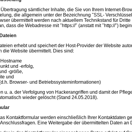
Übertragung sämtlicher Inhalte, die Sie von Ihrem Internet-Bro
lung, die allgemein unter der Bezeichnung "SSL- Verschlüssel
wser übermittelt werden nach aktuellem Technikstand für Dritte 
, dass die Webadresse mit "https://" (anstatt mit "http://") be
-Dateien
ateien erhebt und speichert der Host-Provider der Website auto
 die Website übermittelt. Dies sind:
/ Hostname
punkt und -erfolg,
nd -größe,
ite und
(d.h. Browser- und Betriebssysteminformationen)
n u. a. der Verfolgung von Hackerangriffen und damit der Pfle
tomatisch wieder gelöscht (Stand 24.05.2018).
mular
as Kontaktformular werden einschließlich Ihrer Kontaktdaten ge
 Anschlussfragen. Eine Weitergabe der übermittelten Daten an Dri