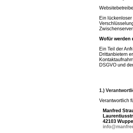
Websitebetreibe
Ein lückenloser
Verschlüsselung
Zwischenserver
Wofür werden 
Ein Teil der An
Drittanbietern 
Kontaktaufnahme
DSGVO und der 
1.) Verantwortli
Verantwortlich f
Manfred Stra
Laurentiusstr
42103 Wupper
info@manfred